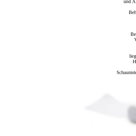
und Är
Beh
Be
lie
H
Schaumsto